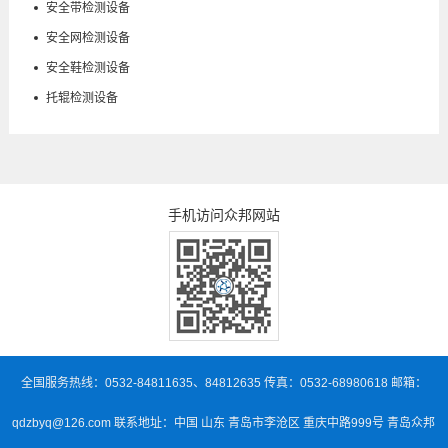
安全带检测设备
安全网检测设备
安全鞋检测设备
托辊检测设备
手机访问众邦网站
全国服务热线：0532-84811635、84812635 传真：0532-68980618 邮箱：
qdzbyq@126.com 联系地址：中国 山东 青岛市李沧区 重庆中路999号 青岛众邦