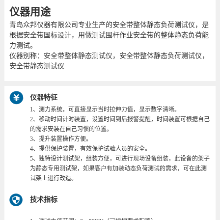
仪器用途
青岛众邦仪器有限公司专业生产的安全带整体静态负荷测试仪，是
根据安全带国标设计，用做测试围杆作业安全带的整体静态负荷能
力测试。
仪器别称：安全带整体静态测试仪，安全带整体静态负荷测试仪，
安全带静态测试仪
仪器特征
1、测力系统，可直接显示当时拉伸力值，显示数字清晰。
2、移动时间计时装置，设置时间到后报警提醒，时间装置可根据自己
的需求安装在自己习惯的位置。
3、提升装置操作方便。
4、提供保护装置，有效保护试验人员的安全。
5、独特设计测试架，组装方便，可进行现场设备组装，此设备的架子
为静态专用测试架，如果客户有加装动态负荷测试的需求，可在此测
试架上进行改造。
技术指标