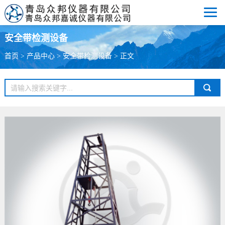
安全带检测设备
首页
>
产品中心
>
安全带检测设备
> 正文