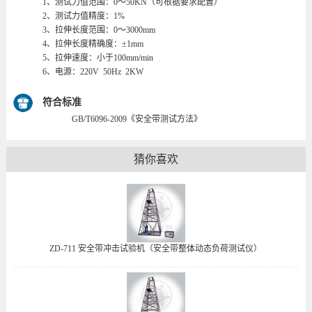
1、测试力值范围：0～50KN（可根据要求配置）
2、测试力值精度：1%
3、拉伸长度范围：0～3000mm
4、拉伸长度精确度：±1mm
5、拉伸速度：小于100mm/min
6、电源：220V 50Hz 2KW
符合标准
GB/T6096-2009《安全带测试方法》
猜你喜欢
ZD-711 安全带冲击试验机（安全带整体动态负荷测试仪）