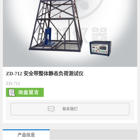
ZD-712 安全带整体静态负荷测试仪
ZD-712
联系我们
产品信息