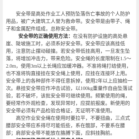
安全带是高处作业工人预防坠落伤亡事故的个人防护
用品，被广大建筑工人誉为救命带。安全带是由带子、绳
子和金属配件组成，总称安全带。
安全带的正确使用方法：
在没有防护设施的高处悬
崖、陡坡施工时，必须系好安全带。安全带应该高挂低
用，注意防止摆动碰撞。若安全带低挂高用，一旦发生坠
落，将增加冲击力，带来危险。安全绳的长度限制在1.5～
2.0m，使用3m以上长绳应加缓冲器。不准将绳打结使用，
也不准将钩直接挂在安全绳上使用，应挂在连接环上用。
安全带上的各种部件不得任意拆掉，使用2年以上应抽检一
次。悬挂安全带应作冲击试验，以100kg重量作自由坠落试
验，若不破坏，该批安全带可继续使用。频繁使用的绳，
要经常作外观检查，发现异常时，应提前报废。新使用的
安全带必须有产品检验合格证，无证明不准使用。
高空作业安全绳在使用时要拉平，不要扭曲，三点式
腰部安全带应系得尽可能低些，系在髋部，不要系在腰
部；肩部安全带不能放在胳膊下面，应斜挂胸前。