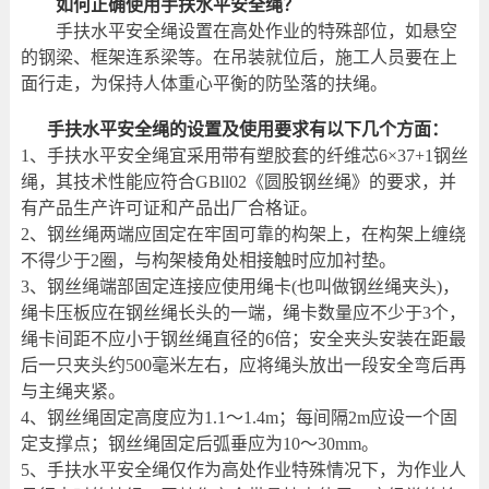
如何正确使用手扶水平安全绳？
手扶水平安全绳设置在高处作业的特殊部位，如悬空
的钢梁、框架连系梁等。在吊装就位后，施工人员要在上
面行走，为保持人体重心平衡的防坠落的扶绳。
手扶水平安全绳的设置及使用要求有以下几个方面：
1
、手扶水平安全绳宜采用带有塑胶套的纤维芯6×37+1钢丝
绳，其技术性能应符合GBll02《圆股钢丝绳》的要求，并
有产品生产许可证和产品出厂合格证。
2
、钢丝绳两端应固定在牢固可靠的构架上，在构架上缠绕
不得少于2圈，与构架棱角处相接触时应加衬垫。
3
、钢丝绳端部固定连接应使用绳卡(也叫做钢丝绳夹头)，
绳卡压板应在钢丝绳长头的一端，绳卡数量应不少于3个，
绳卡间距不应小于钢丝绳直径的6倍；安全夹头安装在距最
后一只夹头约500毫米左右，应将绳头放出一段安全弯后再
与主绳夹紧。
4
、钢丝绳固定高度应为1.1～1.4m；每间隔2m应设一个固
定支撑点；钢丝绳固定后弧垂应为10～30mm。
5
、手扶水平安全绳仅作为高处作业特殊情况下，为作业人