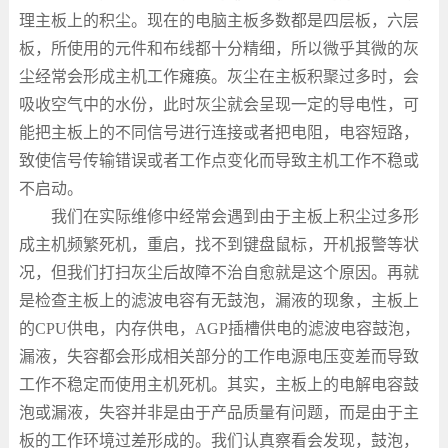
理主板上的积尘。现在的电脑主板多数都是四层板，六层
板，所使用的元件和布线都十分精细，所以微乎其微的灰
尘经常会形成主机工作瘫痪。灰尘在主板积聚过多时，会
吸收空气中的水份，此时灰尘就会呈现一定的导电性，可
能把主板上的不同信号进行连接或者把电阻，电容短路，
致使信号传输错误或者工作点变化而导致主机工作不稳或
不启动。
我们在实际维修中经常会遇到由于主板上积尘过多形
成主机频繁死机，重启，找不到键盘鼠标，开机报警等状
况，但我们打扫灰尘后故障不治自愈就是这个原因。再就
是检查主板上的滤波电容有无鼓泡，漏液的现象，主板上
的
CPU
供电，内存供电，
AGP
插槽供电的滤波电容鼓泡，
漏液，失容都会形成相关部分的工作电源电压变差而导致
工作不稳定而使用主机死机。其实，主板上的电解电容鼓
泡或漏液，失容并非是由于产品质量有问题，而是由于主
板的工作环境过差形成的。我们认真察看会发现，鼓泡，