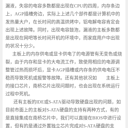
漏液，失容的电容多数都是出现在
CPU
的四周，内存条边
上，
AGP
插槽旁边，实际上上述几个部件都是计算机中的
发热量大户，在长时间的高温烘烤中，铝电解电容肯定会
出现上述故障。同时，出现电容鼓泡，漏液的主板多数都
是出现在网吧等长时间开机的环境中，而家庭用户中出现
的状况十分少。
主板上的内存供电或显卡供电了的电源管有无变色或烧
裂，由于内存和显卡的大电流工作，致使用相应的电源调
整管过热而损坏后，显卡
AGP
插槽或内存条的供电电压不
稳而导致死机或报警等故障。还有其他状况如 主板上
的接口芯片，南桥芯片出现问题时，也会出现在系统运行
过程中死机。
还有主板的
IDE
或
S-ATA
驱动导致硬盘出现的问题，如
目前市面上的主板对
S-ATA
硬盘的支持有两种方式，有的
是直接集成在南桥芯片中，我们可以直接在
BIOS
中进行设
置，但有的是通过外置独立芯片完成对
S-ATA
硬盘的支