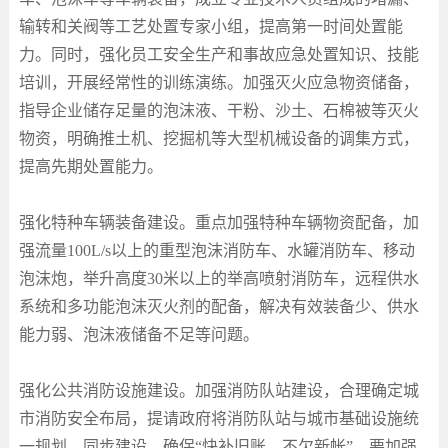
输转和关阀等工艺处置专家小组，提高第一时间处置能
力。同时，强化员工安全生产和事故应急处置知识、技能
培训，开展经常性的训练演练。加强灭火应急物资储备，
指导企业储存足量的泡沫液、干粉、沙土、石棉被等灭火
物资，明确推土机、挖掘机等大型机械设备的调集方式，
提高先期处置能力。
强化特种车辆装备建设。重点加强特种车辆物资配备，加
强流量
100L/s
以上的重型泡沫消防车、水罐消防车、移动
泡沫炮，举升高度
30
米以上的举高喷射消防车，远程供水
系统和多功能泡沫灭火剂的配备，解决有效装备少、供水
能力弱、泡沫液储备不足等问题。
强化公共消防设施建设。加强消防队站建设，合理确定城
市消防安全布局，提请政府将消防队站与城市基础设施统
一规划、同步建设，确保“快补旧账、不欠新帐”。要加强