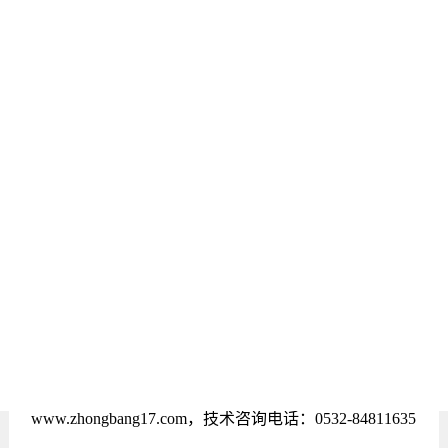
行业新闻
Industry news
首页
>
新闻中心
>
行业新闻
> 正文
公司新闻
行业新闻
专家详解石油化工火灾事故如何预防与扑救
文/ 发布于2015-08-25 浏览次数：
339
专家详解石油化工火灾事故如何预防与扑救
文章来自青岛众邦仪器有限公司技术部，官方网站
www.zhongbang17.com
，技术咨询电话：
0532-84811635