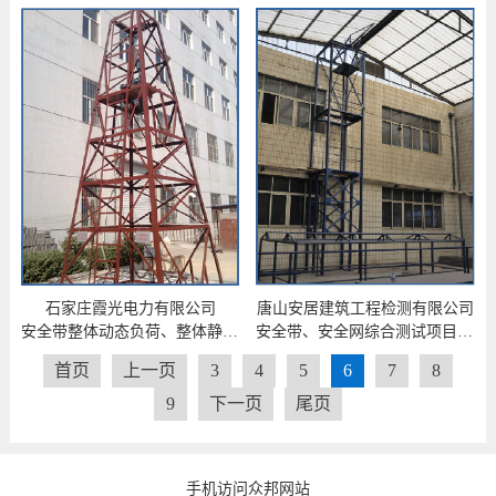
石家庄霞光电力有限公司
唐山安居建筑工程检测有限公司
安全带整体动态负荷、整体静态负荷、整体滑落检测项目2013年8月份安装完成
安全带、安全网综合测试项目2013年4月安装完成，并得到用户的赞扬与认可
首页
上一页
3
4
5
6
7
8
9
下一页
尾页
手机访问众邦网站