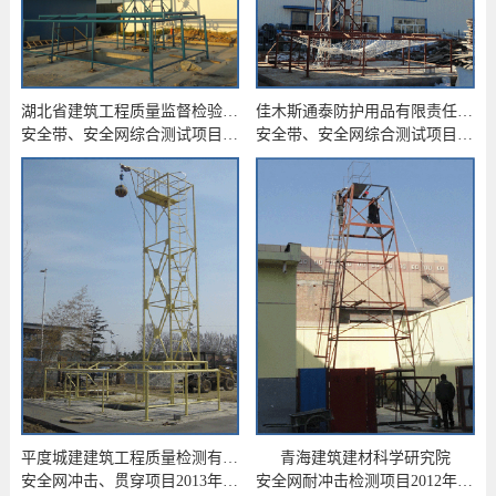
湖北省建筑工程质量监督检验测试中心
佳木斯通泰防护用品有限责任公司
安全带、安全网综合测试项目2013年7月中标，于8月份安装完成投入使用
安全带、安全网综合测试项目2013年10月份安装完成，已得到专家的认可
平度城建建筑工程质量检测有限公司
青海建筑建材科学研究院
安全网冲击、贯穿项目2013年3月安装调试完成
安全网耐冲击检测项目2012年10月份安装完成