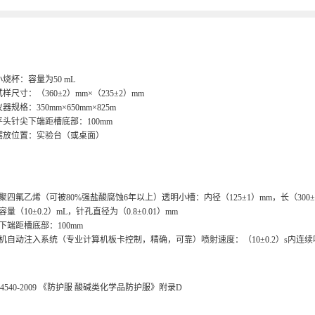
小烧杯：容量为50 mL
试样尺寸：（360±2）mm×（235±2）mm
器规格：350mm×650mm×825m
平头针尖下端距槽底部：100mm
摆放位置：实验台（或桌面）
聚四氟乙烯（可被80%强盐酸腐蚀6年以上）透明小槽：内径（125±1）mm，长（300±0
量（10±0.2）mL，针孔直径为（0.8±0.01）mm
下端距槽底部：100mm
机自动注入系统（专业计算机板卡控制，精确，可靠）喷射速度：（10±0.2）s内连续喷射
 24540-2009 《防护服 酸碱类化学品防护服》附录D