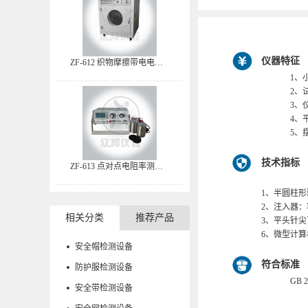
仪器特征
ZF-612 织物摩擦带电电荷量测试仪-滚筒摩擦机
1、
2、
3、仪
4、
5、
技术指标
ZF-613 点对点电阻率测试仪
1、半圆柱形
2、注入器：容
相关分类
推荐产品
3、平头针尖
6、微型计算
安全帽检测设备
符合标准
防护服检测设备
GB
安全带检测设备